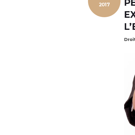
P
2017
E
L
Droit