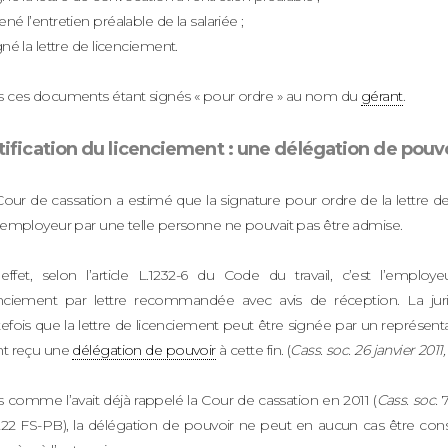
né l’entretien préalable de la salariée ;
gné la lettre de licenciement.
s ces documents étant signés « pour ordre » au nom du
gérant
.
tification du licenciement : une délégation de pouv
Cour de cassation a estimé que la signature pour ordre de la lettre 
l’employeur par une telle personne ne pouvait pas être admise.
effet, selon l’article L.1232-6 du Code du travail, c’est l’employeu
enciement par lettre recommandée avec avis de réception. La ju
efois que la lettre de licenciement peut être signée par un représenta
nt reçu une
délégation de pouvoir
à cette fin. (
Cass. soc. 26 janvier 201
 comme l’avait déjà rappelé la Cour de cassation en 2011 (
Cass. soc.
7
222 FS-PB), la délégation de pouvoir ne peut en aucun cas être co