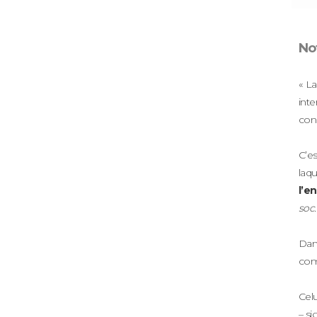
Not
« La
int
con
C’es
laq
l’e
soc
Dan
comp
Celui
– si