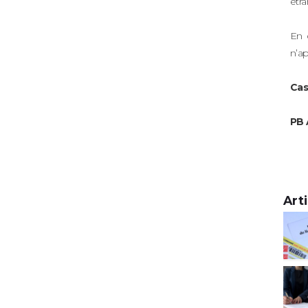
étra
En 
n’ap
Cas
PB 
Art