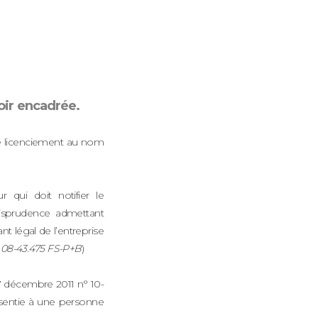
oir encadrée.
de licenciement au nom
r qui doit notifier le
risprudence admettant
nt légal de l’entreprise
1, 08-43.475 FS-P+B
)
 décembre 2011 n° 10-
nsentie à une personne