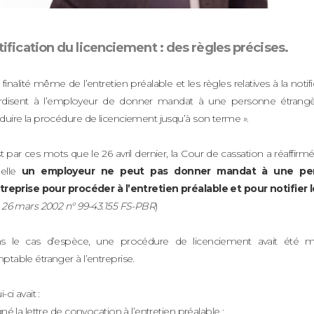
ification du licenciement : des règles précises.
 finalité même de l’entretien préalable et les règles relatives à la noti
erdisent à l’employeur de donner mandat à une personne étrangèr
duire la procédure de licenciement jusqu’à son terme ».
t par ces mots que le 26 avril dernier, la Cour de cassation a réaffirm
uelle
un employeur ne peut pas donner mandat à une per
ntreprise pour procéder à l’entretien préalable et pour notifier 
. 26 mars 2002 n° 99-43.155 FS-PBR
)
s le cas d’espèce, une procédure de licenciement avait été 
table étranger à l’entreprise.
-ci avait :
gné la lettre de convocation à l’entretien préalable ;