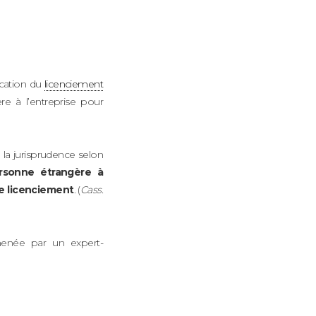
fication du
licenciement
e à l’entreprise pour
é la jurisprudence selon
sonne étrangère à
le licenciement
. (
Cass.
menée par un expert-