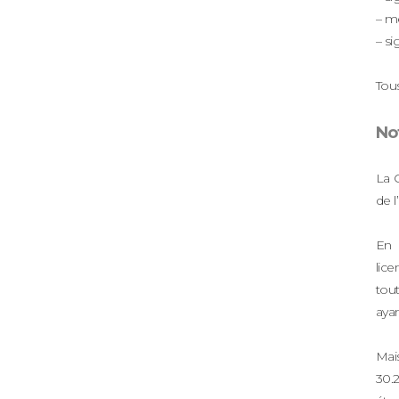
– me
– si
Tou
No
La 
de 
En 
lic
tout
aya
Mais
30.