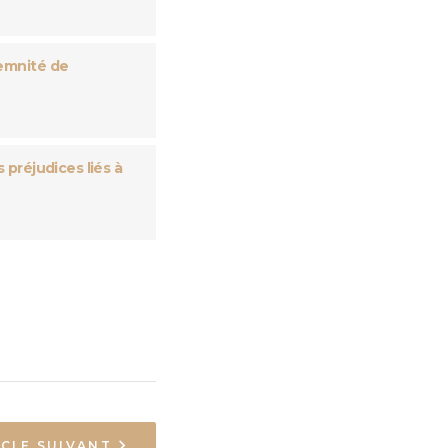
demnité de
 préjudices liés à
ICLE SUIVANT