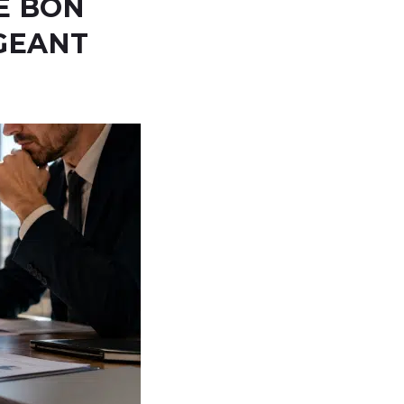
LE BON
GEANT