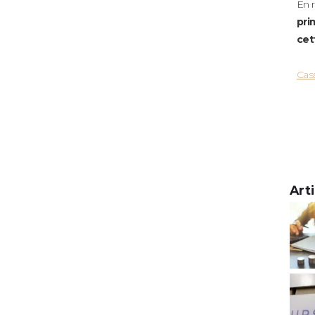
En 
pri
cet
Cass
Art