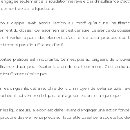
 engagée seulement si la liquidation ne révèle pas d’insuffisance d’acti
 démontrée par le liquidateur.
cour d’appel avait admis l’action au motif qu’aucune insuffisance
rement du dossier. Ce raisonnement est censuré. Le silence du dossier n
ient vérifier, à partir des éléments d’actif et de passif produits, que 
ctivement pas d’insuffisance d’actif.
portée pratique est importante. Ce n’est pas au dirigeant de prouver
ffisance d’actif pour écarter l’action de droit commun. C’est au liq
e insuffisance n’existe pas.
 les dirigeants, cet arrêt offre donc un moyen de défense utile : ava
ochée, il faut vérifier si le liquidateur agit sur le bon terrain juridique.
 les liquidateurs, la leçon est claire : avant d’engager une action fondée su
 produire des éléments précis sur l’actif et le passif de la société liquidé