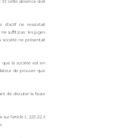
f. Et cette absence doit
 d’actif ne ressortait
e suffit pas : les juges
la société ne présentait
 que la société est en
uidateur de prouver que
nt de discuter la faute
r l’article L. 223-22, il
e.