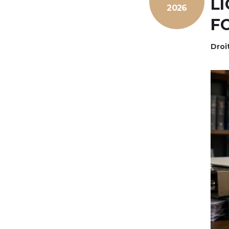
L
2026
F
Droi