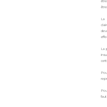
être
être
La 
clai
deva
effe
La 
insu
cett
Pour
repr
Pour
faut