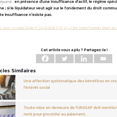
résumé :
en présence d’une insuffisance d’actif, le régime spécial
me ; si le liquidateur veut agir sur le fondement du droit commun
te insuffisance n’existe pas.
. com. 4 mars 2026 n° 24-10.828 F-D, Q. c/ Sté Selarl Franklin Bach ès 
Cet article vous a plu ? Partagez-le !
icles Similaires
Une affection systématique des bénéfices en ré
l’intérêt social
Toute mise en demeure de l’URSSAF doit mentionn
mois pour procéder au paiement.