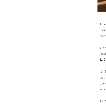
Lor
per
fon
C’e
liqu
L. 
Or, 
est
cond
a co
La 