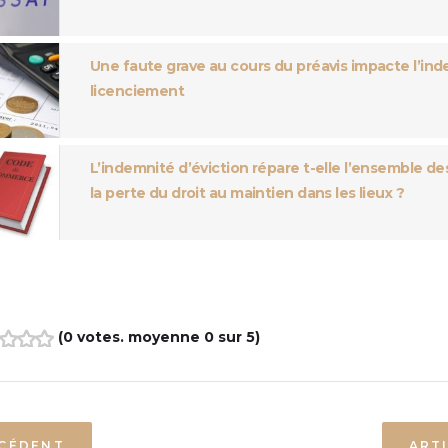
Une faute grave au cours du préavis impacte l’in
licenciement
L’indemnité d’éviction répare t-elle l’ensemble des
la perte du droit au maintien dans les lieux ?
(
0 votes
. moyenne
0
sur 5)
3
4
5
ÉCÉDENT
ART