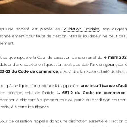
squ’une société est placée en
liquidation judiciaire
, son dirigean
sonnellement pour faute de gestion. Mais le liquidateur ne peut pas 
dement.
st ce que rappelle la Cour de cassation dans un arrêt du
4 mars 202
idateur d’une société en liquidation avait poursuivi l’ancien
gérant
sur l
223-22 du Code de commerce
, c’est-à-dire la responsabilité de dr
lorsqu’une liquidation judiciaire fait apparaître
une insuffisance d’act
 en principe celui de l’article
L. 651-2 du Code de commerce
amner le dirigeant à supporter tout ou partie du passif non couvert 
ntribué à cette insuffisance.
Cour de cassation rappelle donc une distinction essentielle : l’acti