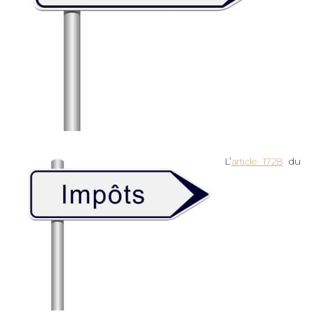
L’
article 1728
du