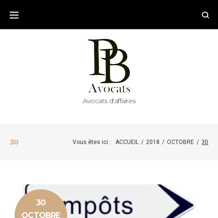
Skip
to
content
Avocats d'affaires
30
Vous êtes ici :
ACCUEIL
/
2018
/
OCTOBRE
/
30
JOUR :
30
30
OCTOBRE