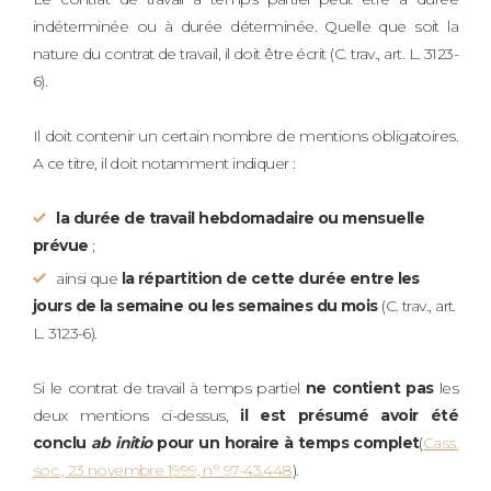
indéterminée ou à durée déterminée. Quelle que soit la
nature du contrat de travail, il doit être écrit (C. trav., art. L. 3123-
6).
Il doit contenir un certain nombre de mentions obligatoires.
A ce titre, il doit notamment indiquer :
la durée de travail hebdomadaire ou mensuelle
prévue
;
ainsi que
la répartition de cette durée entre les
jours de la semaine ou les semaines du mois
(C. trav., art.
L. 3123-6).
Si le contrat de travail à temps partiel
ne contient pas
les
deux mentions ci-dessus,
il est présumé avoir été
conclu
ab initio
pour un horaire à temps complet
(
Cass.
soc., 23 novembre 1999, n° 97-43.448
).