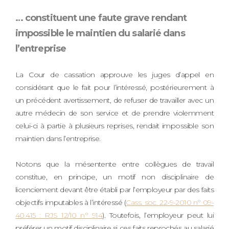
… constituent une faute grave rendant
impossible le maintien du salarié dans
l’entreprise
La Cour de cassation approuve les juges d’appel en
considérant que le fait pour l’intéressé, postérieurement à
un précédent avertissement, de refuser de travailler avec un
autre médecin de son service et de prendre violemment
celui-ci à partie à plusieurs reprises, rendait impossible son
maintien dans l’entreprise.
Notons que la mésentente entre collègues de travail
constitue, en principe, un motif non disciplinaire de
licenciement devant être établi par l’employeur par des faits
objectifs imputables à l’intéressé (
Cass. soc. 22-9-2010 n° 09-
40.415 : RJS 12/10 n° 914
). Toutefois, l’employeur peut lui
préférer un motif disciplinaire si ces faits reprochés au salarié