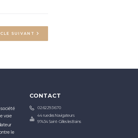
ICLE SUIVANT
S
CONTACT
02.62.29.36.70
 société
ne voie
44 rue des Navigateurs
97434 Saint-Gilles les Bains
idateur
ontre le