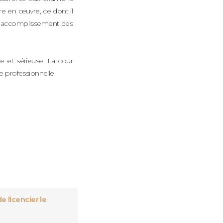
re en œuvre, ce dont il
ns l’accomplissement des
le et sérieuse. La cour
e professionnelle.
 licencier le