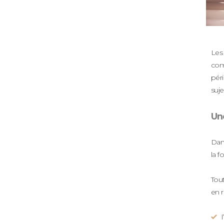
Les 
com
pér
suje
Un
Dans
la f
Tout
en r