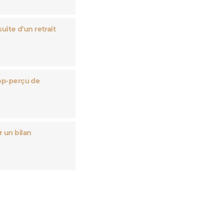
uite d’un retrait
rop-perçu de
 un bilan