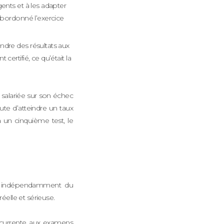
ents et à les adapter
bordonné l’exercice
ndre des résultats aux
ertifié, ce qu’était la
 salariée sur son échec
ute d’atteindre un taux
 un cinquième test, le
si, indépendamment du
éelle et sérieuse.
 récurrente aux examens