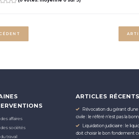
(
0 votes
. moyenne
0
sur 5)
3
4
5
ÉCÉDENT
ART
AINES
ARTICLES RÉCENT
TERVENTIONS
Révocation du gérant d’une
civile : le référé n’est pas la bon
 des affaires
Liquidation judiciaire : le liqu
 des sociétés
doit choisir le bon fondement c
du travail