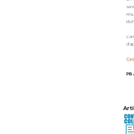
san
résu
tâch
L’ar
d’ap
Cas
PB 
Art