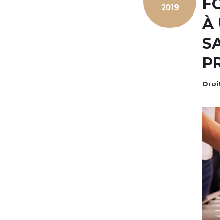
F
2019
À
S
P
Droit