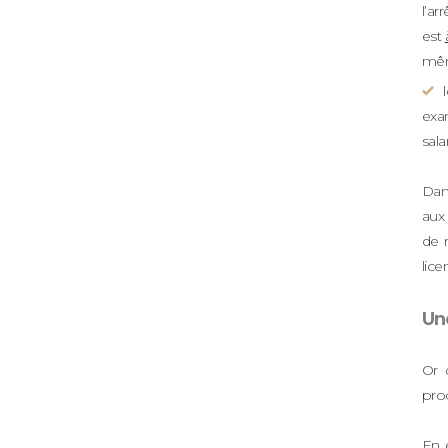
l’ar
est
mêm
exam
sala
Dans
aux 
de 
lice
Un
Or 
proc
En 