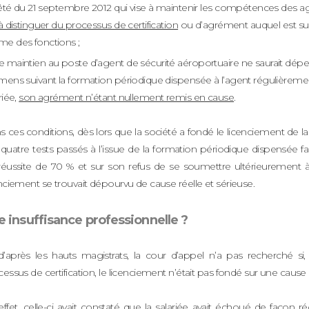
rêté du 21 septembre 2012 qui vise à maintenir les compétences des ag
à distinguer du processus de certification
ou d’agrément auquel est su
e des fonctions ;
le maintien au poste d’agent de sécurité aéroportuaire ne saurait dépe
ens suivant la formation périodique dispensée à l’agent régulièrement c
riée,
son agrément n’étant nullement remis en cause
.
 ces conditions, dès lors que la société a fondé le licenciement de la
quatre tests passés à l’issue de la formation périodique dispensée fa
réussite de 70 % et sur son refus de se soumettre ultérieurement à
nciement se trouvait dépourvu de cause réelle et sérieuse.
e insuffisance professionnelle ?
d’après les hauts magistrats, la cour d’appel n’a pas recherché 
essus de certification, le licenciement n’était pas fondé sur une cause r
effet, celle-ci avait constaté que la salariée avait échoué de façon