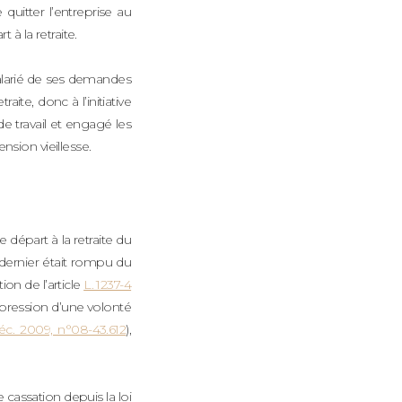
e quitter l’entreprise au
à la retraite.
salarié de ses demandes
aite, donc à l’initiative
de travail et engagé les
sion vieillesse.
 départ à la retraite du
e dernier était rompu du
tion de l’article
L. 1237-4
’expression d’une volonté
déc. 2009, n°08-43.612
),
e cassation depuis la loi