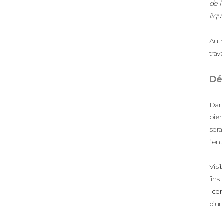
de l
liqu
Autr
trav
Dép
Dans
bien
ser
l’en
Visi
fins
lic
d’u