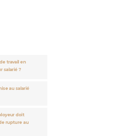
e travail en
 salarié ?
mise au salarié
ployeur doit
de rupture au