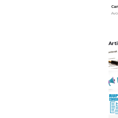
Cam
Avo
Art