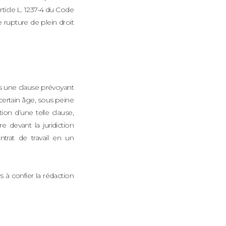
 article L. 1237-4 du Code
ne rupture de plein droit
és une clause prévoyant
n certain âge, sous peine
ation d’une telle clause,
 devant la juridiction
trat de travail en un
rs à confier la rédaction