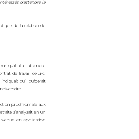
ntéressés d’attendre la
tique de la relation de
 qu’il allait atteindre
trat de travail, celui-ci
ndiquait qu’il quitterait
nniversaire.
idiction prud’homale aux
traite s’analysait en un
tervenue en application