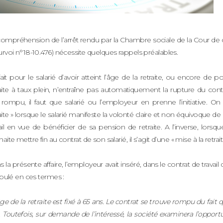
ompréhension de l’arrêt rendu par la Chambre sociale de la Cour de cas
rvoi n°18-10.476) nécessite quelques rappels préalables.
ait pour le salarié d’avoir atteint l’âge de la retraite, ou encore de
aite à taux plein, n’entraîne pas automatiquement la rupture du contra
 rompu, il faut que salarié ou l’employeur en prenne l’initiative. On
aite » lorsque le salarié manifeste la volonté claire et non équivoque 
ail en vue de bénéficier de sa pension de retraite. A l’inverse, lorsq
aite mettre fin au contrat de son salarié, il s’agit d’une « mise à la retrait
 la présente affaire, l’employeur avait inséré, dans le contrat de travail d
ipulé en ces termes :
âge de la retraite est fixé à 65 ans. Le contrat se trouve rompu du fait q
 Toutefois, sur demande de l’intéressé, la société examinera l’opportu