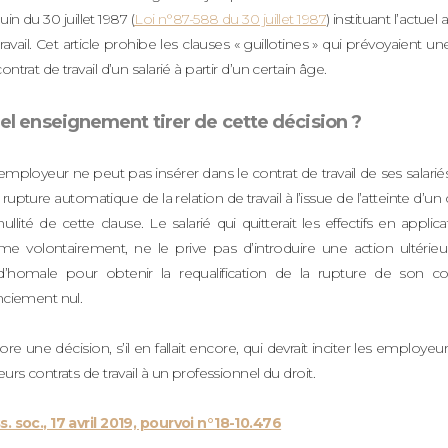
in du 30 juillet 1987 (
Loi n°87-588 du 30 juillet 1987
) instituant l’actuel
ravail. Cet article prohibe les clauses « guillotines » qui prévoyaient u
ontrat de travail d’un salarié à partir d’un certain âge.
el enseignement tirer de cette décision ?
mployeur ne peut pas insérer dans le contrat de travail de ses salari
rupture automatique de la relation de travail à l’issue de l’atteinte d’u
ullité de cette clause. Le salarié qui quitterait les effectifs en applic
e volontairement, ne le prive pas d’introduire une action ultérieure
d’homale pour obtenir la requalification de la rupture de son con
nciement nul.
re une décision, s’il en fallait encore, qui devrait inciter les employeu
eurs contrats de travail à un professionnel du droit.
s. soc., 17 avril 2019, pourvoi n°18-10.476