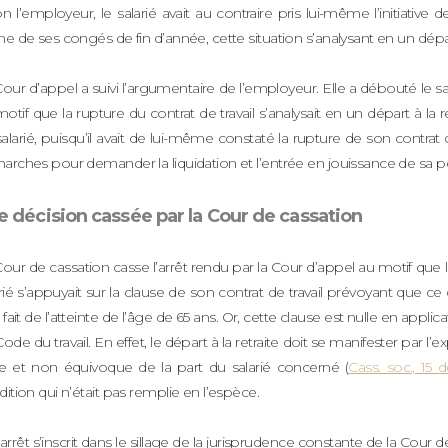
n l’employeur, le salarié avait au contraire pris lui-même l’initiative d
e de ses congés de fin d’année, cette situation s’analysant en un départ 
our d’appel a suivi l’argumentaire de l’employeur. Elle a débouté le 
otif que la rupture du contrat de travail s’analysait en un départ à la retr
alarié, puisqu’il avait de lui-même constaté la rupture de son contrat 
rches pour demander la liquidation et l’entrée en jouissance de sa pen
e décision cassée par la Cour de cassation
our de cassation casse l’arrêt rendu par la Cour d’appel au motif que le
rié s’appuyait sur la clause de son contrat de travail prévoyant que c
 fait de l’atteinte de l’âge de 65 ans. Or, cette clause est nulle en applica
ode du travail. En effet, le départ à la retraite doit se manifester par l
ire et non équivoque de la part du salarié concerné (
Cass. soc., 15 
ition qui n’était pas remplie en l’espèce.
arrêt s’inscrit dans le sillage de la jurisprudence constante de la Cour d