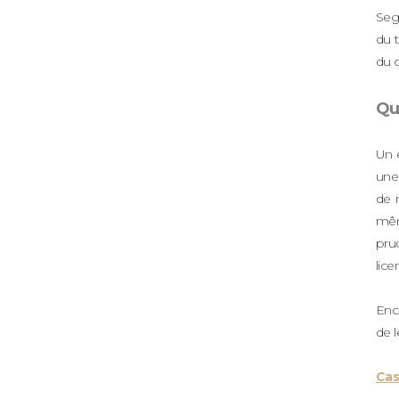
Segu
du t
du c
Qu
Un e
une 
de n
mêm
pru
lice
Enco
de l
Cas