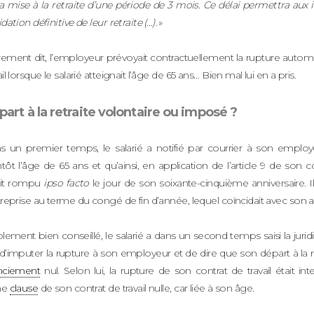
a mise à la retraite d’une période de 3 mois. Ce délai permettra aux i
idation définitive de leur retraite (…)
. »
ement dit, l’employeur prévoyait contractuellement la rupture automa
ail lorsque le salarié atteignait l’âge de 65 ans… Bien mal lui en a pris.
art à la retraite volontaire ou imposé ?
 un premier temps, le salarié a notifié par courrier à son employeur
tôt l’âge de 65 ans et qu’ainsi, en application de l’article 9 de son con
ait rompu
ipso facto
le jour de son soixante-cinquième anniversaire. Il i
treprise au terme du congé de fin d’année, lequel coïncidait avec son a
blement bien conseillé, le salarié a dans un second temps saisi la jur
 d’imputer la rupture à son employeur et de dire que son départ à la re
enciement
nul. Selon lui, la rupture de son contrat de travail était in
ne
clause
de son contrat de travail nulle, car liée à son âge.