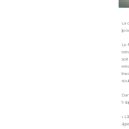
La c
(pou
Le f
retr
soit
retr
trav
souh
Dans
9 st
«
L’
âge.