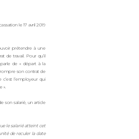
sation le 17 avril 2019
 pouvoir prétendre à une
t de travail. Pour qu’il
 parle de « départ à la
de rompre son contrat de
ue c’est l’employeur qui
e ».
e son salarié, un article
ue le salarié atteint cet
nité de reculer la date