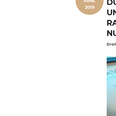
D
AVRIL
2019
U
R
N
Droit