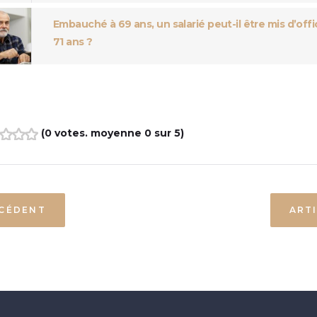
Embauché à 69 ans, un salarié peut-il être mis d’offic
71 ans ?
(
0 votes
. moyenne
0
sur 5)
3
4
5
ÉCÉDENT
ART