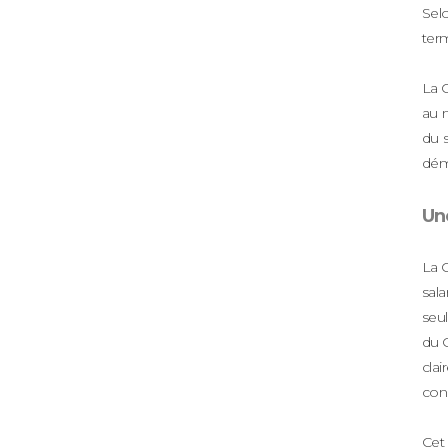
Selo
term
La C
au m
du s
déma
Un
La C
sala
seul
du C
cla
cond
Cet 