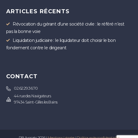
ARTICLES RÉCENTS
Révocation du gérant d’une société civile : le référé n’est
pas la bonne voie
Liquidation judiciaire : le liquidateur doit choisir le bon
fondement contre le dirigeant
CONTACT
02.62.29.36.70
44 rue des Navigateurs
97434 Saint-Gilles les Bains
PB Avocats 2026 |
Mentions Légales
|
Politique de confidentialité