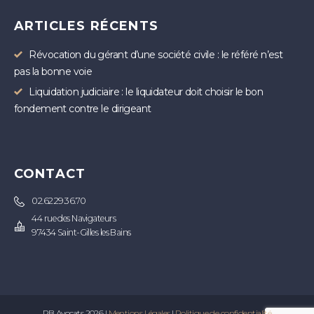
ARTICLES RÉCENTS
Révocation du gérant d’une société civile : le référé n’est
pas la bonne voie
Liquidation judiciaire : le liquidateur doit choisir le bon
fondement contre le dirigeant
CONTACT
02.62.29.36.70
44 rue des Navigateurs
97434 Saint-Gilles les Bains
PB Avocats 2026 |
Mentions Légales
|
Politique de confidentialité