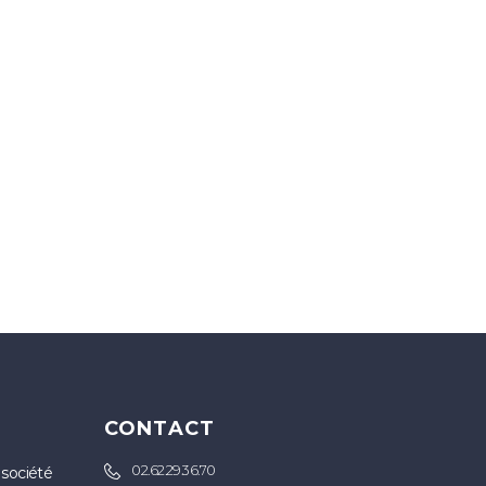
S
CONTACT
02.62.29.36.70
 société