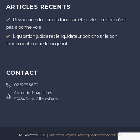
ARTICLES RÉCENTS
Révocation du gérant d’une société civile : le référé n’est
pas la bonne voie
Liquidation judiciaire : le liquidateur doit choisir le bon
fondement contre le dirigeant
CONTACT
02.62.29.36.70
44 rue des Navigateurs
97434 Saint-Gilles les Bains
PB Avocats 2026 |
Mentions Légales
|
Politique de confidentialité