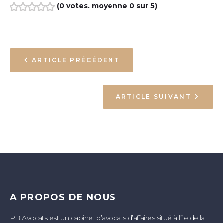
(
0 votes
. moyenne
0
sur 5)
1
2
3
4
5
ARTICLE PRÉCÉDENT
ARTICLE SUIVANT
A PROPOS DE NOUS
PB Avocats est un cabinet d’avocats d’affaires situé à l’île de la