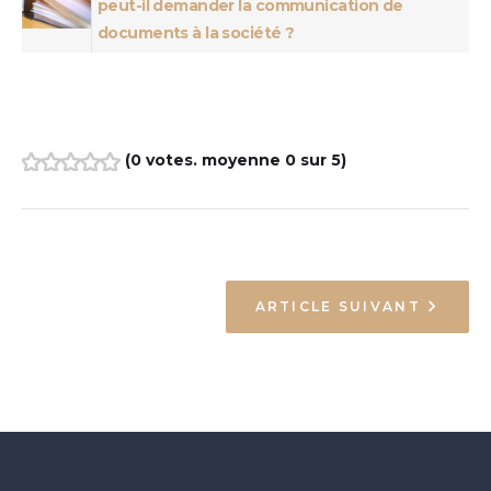
peut-il demander la communication de
documents à la société ?
(
0 votes
. moyenne
0
sur 5)
1
2
3
4
5
ARTICLE SUIVANT