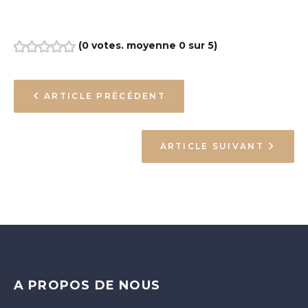
(
0 votes
. moyenne
0
sur 5)
1
2
3
4
5
NAVIGATION
ARTICLE PRÉCÉDENT
DE
L’ARTICLE
ARTICLE SUIVANT
A PROPOS DE NOUS