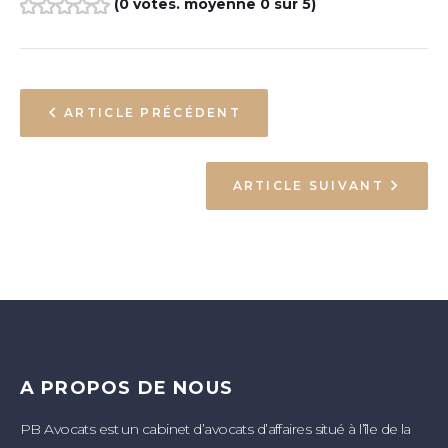
(
0 votes
. moyenne
0
sur 5)
1
2
3
4
5
ARTICLE PRÉCÉDENT
ARTICLE SUIVANT
A PROPOS DE NOUS
PB Avocats est un cabinet d’avocats d’affaires situé à l’île de la