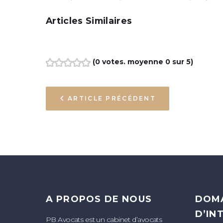
Articles Similaires
(
0 votes
. moyenne
0
sur 5)
1
2
3
4
5
NAVIGATION
ARTICLE PRÉCÉDENT
DE
L’ARTICLE
A PROPOS DE NOUS
DOM
D’IN
PB Avocats est un cabinet d’avocats