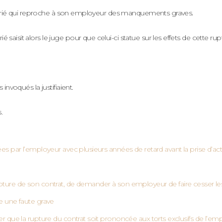
u salarié qui reproche à son employeur des manquements graves.
saisit alors le juge pour que celui-ci statue sur les effets de cette rup
 invoqués la justifiaient.
.
yées par l’employeur avec plusieurs années de retard avant la prise d’ac
rupture de son contrat, de demander à son employeur de faire cesser l
ue une faute grave
ier que la rupture du contrat soit prononcée aux torts exclusifs de l’em