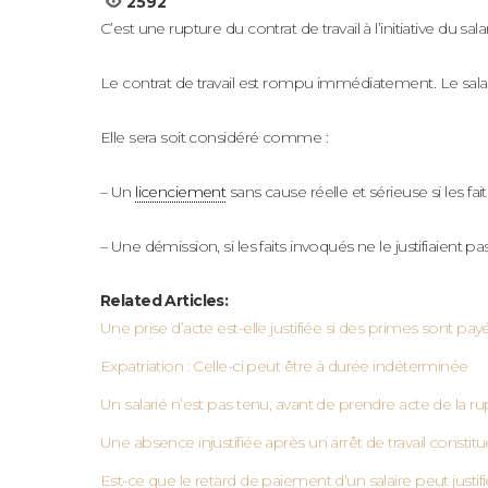
2592
C’est une rupture du contrat de travail à l’initiative d
Le contrat de travail est rompu immédiatement. Le salarié 
Elle sera soit considéré comme :
– Un
licenciement
sans cause réelle et sérieuse si les faits
– Une démission, si les faits invoqués ne le justifiaient pas
Related Articles:
Une prise d’acte est-elle justifiée si des primes sont pa
Expatriation : Celle-ci peut être à durée indéterminée
Un salarié n’est pas tenu, avant de prendre acte de la 
Une absence injustifiée après un arrêt de travail constit
Est-ce que le retard de paiement d’un salaire peut justif