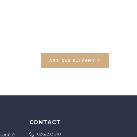
ARTICLE SUIVANT
S
CONTACT
02.62.29.36.70
 société