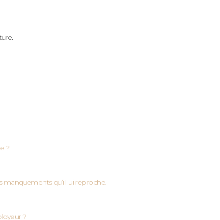
ture.
te ?
es manquements qu’il lui reproche.
ployeur ?