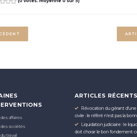
(
0 votes
. moyenne
0
sur 5)
3
4
5
ÉCÉDENT
ART
AINES
ARTICLES RÉCENT
TERVENTIONS
Révocation du gérant d’une
civile : le référé n’est pas la bon
 des affaires
Liquidation judiciaire : le liqu
 des sociétés
doit choisir le bon fondement c
du travail