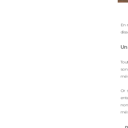
En 
diss
Un
Tout
son 
més
Or 
ente
non
més
…ne