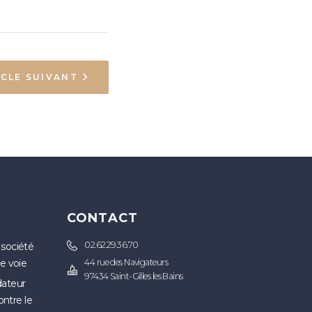
ICLE SUIVANT
S
CONTACT
02.62.29.36.70
 société
ne voie
44 rue des Navigateurs
97434 Saint-Gilles les Bains
idateur
ontre le