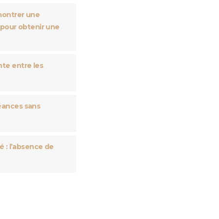
montrer une
 pour obtenir une
te entre les
éances sans
é : l’absence de