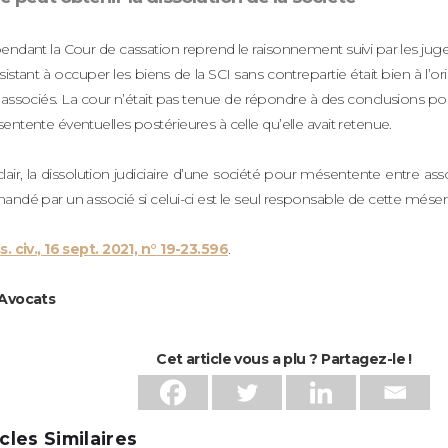
ndant la Cour de cassation reprend le raisonnement suivi par les juge
istant à occuper les biens de la SCI sans contrepartie était bien à l’
associés. La cour n’était pas tenue de répondre à des conclusions po
ntente éventuelles postérieures à celle qu’elle avait retenue.
lair, la dissolution judiciaire d’une société pour mésentente entre as
ndé par un associé si celui-ci est le seul responsable de cette mése
. civ., 16 sept. 2021, n° 19-23.596
.
Avocats
Cet article vous a plu ? Partagez-le !
icles Similaires