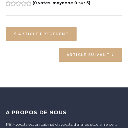
(
0 votes
. moyenne
0
sur 5)
1
2
3
4
5
ARTICLE PRÉCÉDENT
ARTICLE SUIVANT
A PROPOS DE NOUS
PB Avocats est un cabinet d’avocats d’affaires situé à l’île de la